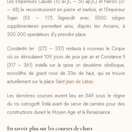
Les Empereurs Claude (10 av.JC – 50 ap.JC) et Néron (37
– 68) le reconstruisirent en pierre et marbre, et l’Empereur
Trajan (53 – 117) l’agrandit avec 5000 sièges
supplémentaires permettant ainsi, d’après les Anciens, à
300 000 spectateurs d’y prendre place.
Constantin Ier (272 – 337) restaura à nouveau le Cirque
où se déroulaient 109 jours de jeux par an et Constance II
(317 – 361) installa sur la spina un deuxième obélisque,
monolithe de granit rose de 33m de haut, qui se trouve
actuellement sur la place
Saint Jean de Latran
.
Les dernières courses eurent lieu en 549 sous le règne
du roi ostrogoth Totila avant de servir de carrière pour des
constructions durant le Moyen Age et la Renaissance.
En savoir plus sur les courses de chars