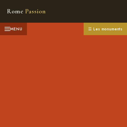
Rome
Passion
MENU
☰ Les monuments